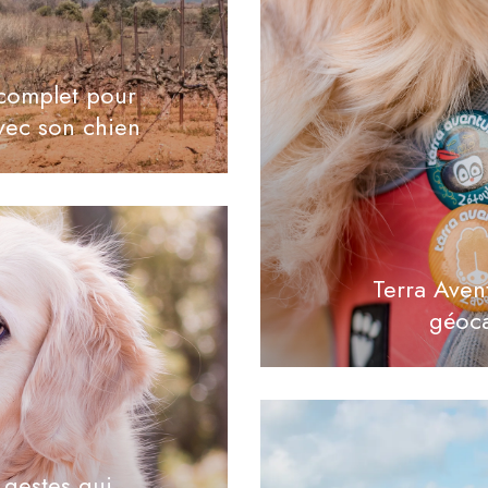
complet pour
vec son chien
Terra Aven
géoca
 gestes qui