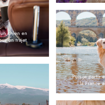
un chien en
our un trajet
Puis-je partir
la France 