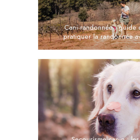
Cani-randonnée : guide 
pratiquer la randonnée a
Secourisme canin : les