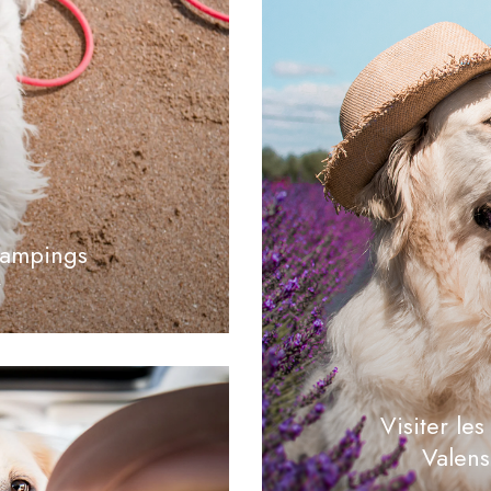
 campings
y
Visiter le
Valens