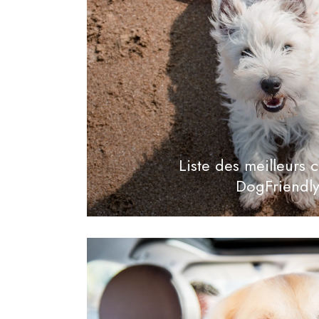
Provence-Alpes-Côte
d’Azur
Liste des meilleurs
DogFriendl